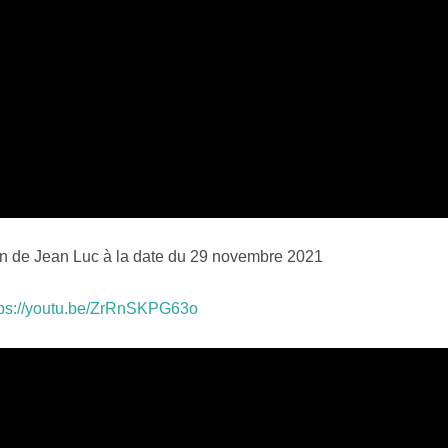
on de Jean Luc à la date du 29 novembre 2021
tps://youtu.be/ZrRnSKPG63o