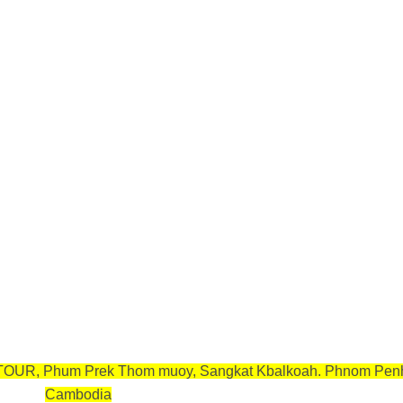
OUR, Phum Prek Thom muoy, Sangkat Kbalkoah. Phnom Pen
Cambodia