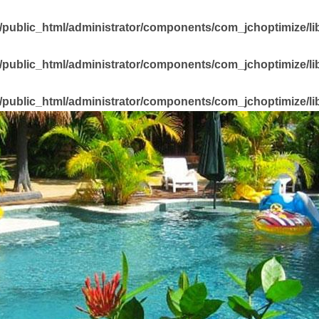
public_html/administrator/components/com_jchoptimize/lib
public_html/administrator/components/com_jchoptimize/lib
public_html/administrator/components/com_jchoptimize/lib