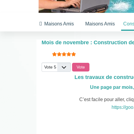
Maisons Amis
Maisons Amis
Cons
Mois de novembre : Construction 
Vote utilisateur:
5
/
5
Veuillez voter
Les travaux de const
Une page par mois
C’est facile pour aller, cli
https://