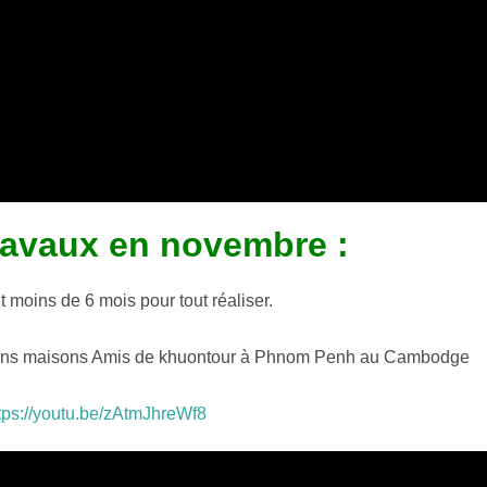
ravaux en novembre :
lut moins de 6 mois pour tout réaliser.
ctions maisons Amis de khuontour à Phnom Penh au Cambodge
tps://youtu.be/zAtmJhreWf8