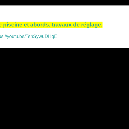
 piscine et abords, travaux de réglage.
tps://youtu.be/TehSywuDHqE