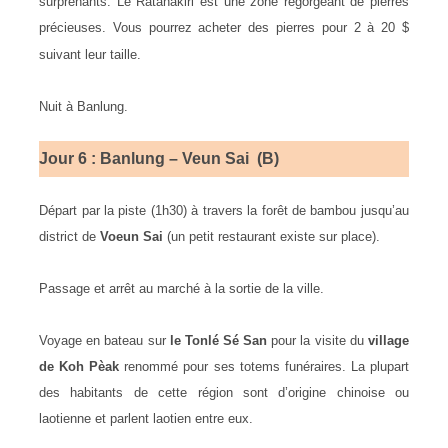
surprenants. Le Ratanakiri est une zone regorgeant de pierres
précieuses. Vous pourrez acheter des pierres pour 2 à 20 $
suivant leur taille.
Nuit à Banlung.
Jour 6 : Banlung – Veun Sai (B)
Départ par la piste (1h30) à travers la forêt de bambou jusqu’au
district de
Voeun Sai
(un petit restaurant existe sur place).
Passage et arrêt au marché à la sortie de la ville.
Voyage en bateau sur
le Tonlé Sé San
pour la visite du
village
de Koh Pèak
renommé pour ses totems funéraires. La plupart
des habitants de cette région sont d’origine chinoise ou
laotienne et parlent laotien entre eux.