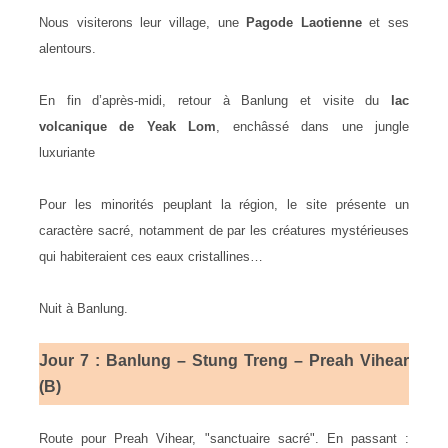
Nous visiterons leur village, une
Pagode Laotienne
et ses
alentours.
En fin d’après-midi, retour à Banlung et visite du
lac
volcanique de Yeak Lom
, enchâssé dans une jungle
luxuriante
Pour les minorités peuplant la région, le site présente un
caractère sacré, notamment de par les créatures mystérieuses
qui habiteraient ces eaux cristallines…
Nuit à Banlung.
Jour 7 : Banlung – Stung Treng – Preah Vihear
(B)
Route pour Preah Vihear, "sanctuaire sacré". En passant :