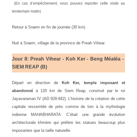
(En cas d’empêchement, vous pouvez reporter cette visite au
lendemain matin)
Retour à Sraem en fin de journée (30 km).
Nuit à Sraem, village de la province de Preah Vihear.
Jour 8: Preah Vihear - Koh Ker - Beng Méaléa -
SIEM REAP (B)
Départ en direction de
Koh Ker, temple imposant et
abandonné
à 120 km de Siem Reap, construit par le roi
Jayavaraman IV (AD 928-942). L’histoire de la création de cette
capitale ressemble de près comme de loin à la mythologie
indienne MAHABHARATA. C’était une grande évolution
architecturale khmère qui préfère les statues beaucoup plus
imposantes que la taille naturelle.