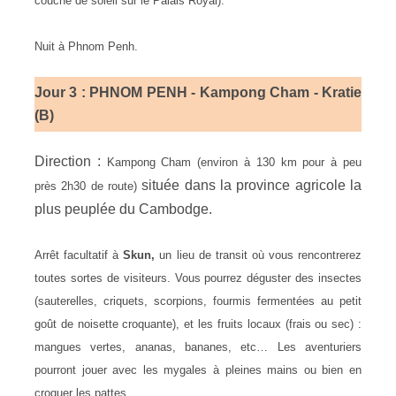
couché de soleil sur le Palais Royal).
Nuit à Phnom Penh.
Jour 3 : PHNOM PENH - Kampong Cham - Kratie
(B)
Direction :
Kampong Cham (environ à 130 km pour à peu
située dans la province agricole la
près 2h30 de route)
plus peuplée du Cambodge.
Arrêt facultatif à
Skun,
un lieu de transit où vous rencontrerez
toutes sortes de visiteurs. Vous pourrez déguster des insectes
(sauterelles, criquets, scorpions, fourmis fermentées au petit
goût de noisette croquante), et les fruits locaux (frais ou sec) :
mangues vertes, ananas, bananes, etc… Les aventuriers
pourront jouer avec les mygales à pleines mains ou bien en
croquer les pattes.