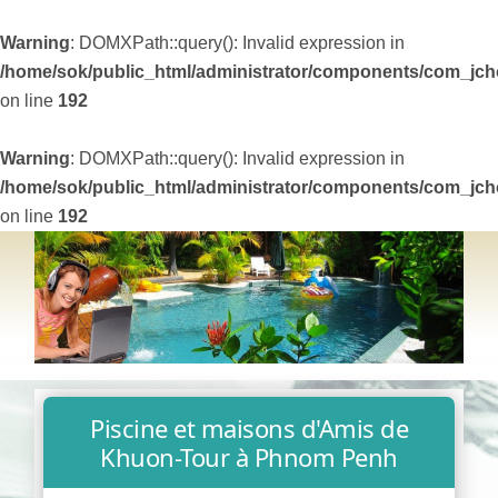
Warning
: DOMXPath::query(): Invalid expression in
/home/sok/public_html/administrator/components/com_jchop
on line
192
Warning
: DOMXPath::query(): Invalid expression in
/home/sok/public_html/administrator/components/com_jchop
on line
192
Piscine et maisons d'Amis de
Khuon-Tour à Phnom Penh